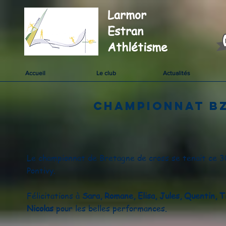
Larmor
Estran
Athlétisme
Accueil
Le club
Actualités
championnat BZ
Le championnat de Bretagne de cross se tenait ce 30
Pontivy.
Félicitations à
Sara, Romane, Elisa, Jules, Quentin, T
Nicolas
pour les belles performances.