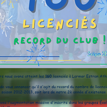
rs nous avons atteint les
160
licenciés à
Larmor Estran Ath
e vous annoncer qu'il s'agit du record du nombre de licencié
 saison 2012-2013, soit lors de notre 2è année d'existence 
ec l'augmentation massive d'inscrits dans les groupes Écol