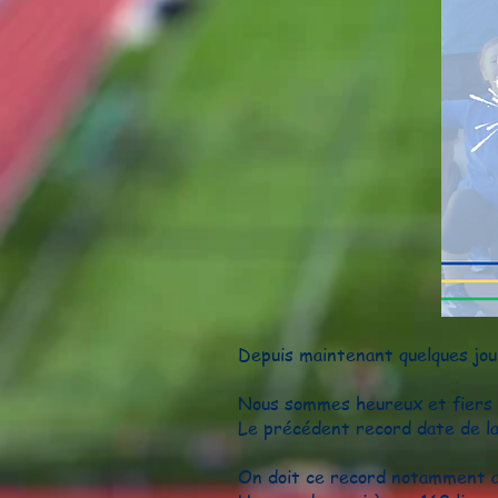
Depuis maintenant quelques jou
Nous sommes heureux et fiers d
Le précédent record date de la
On doit ce record notamment av