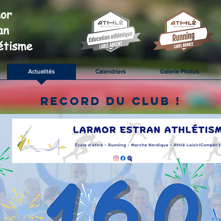
or
an
étisme
Actualités
Calendriers
Galerie Photos
RECORD DU CLUB !