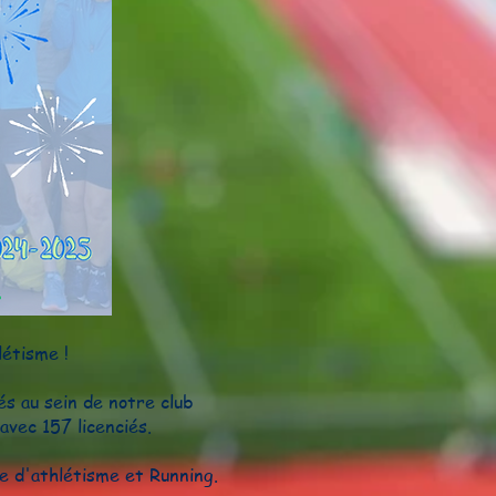
létisme
!
s au sein de notre club
avec 157 licenciés.
e d'athlétisme et Running.