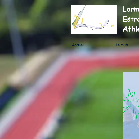
Larm
Estr
Athl
Accueil
Le club