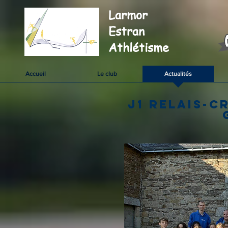
Larmor
Estran
Athlétisme
Accueil
Le club
Actualités
J1 Relais-C