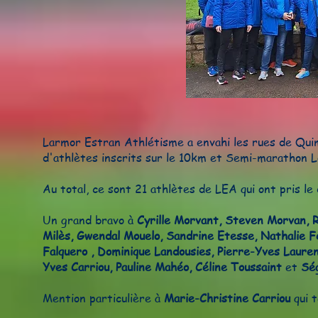
Larmor Estran Athlétisme a envahi les rues de Qui
d'athlètes inscrits sur le 10km et Semi-marathon
Au total, ce sont 21 athlètes de LEA qui ont pris le 
Un grand bravo à
Cyrille Morvant, Steven Morvan, 
Milès, Gwendal Mouelo, Sandrine Etesse, Nathalie Fe
Falquero , Dominique Landousies, Pierre-Yves Laure
Yves Carriou, Pauline Mahéo, Céline Toussaint
et
Ség
Mention particulière à
Marie-Christine Carriou
qui 