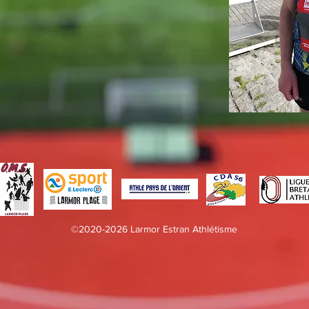
©2020-2026 Larmor Estran Athlétisme